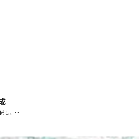
成
備し、…