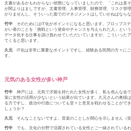
文書があるかもわからない状態になっていましたので、「これは直
が関よりはましですが、文書管理、人事管理、財務管理、リスク管
がりませんし、そういった面でのマネジメントはしていかねばなら
竹中
そのためにはIT化がポイントになると思います。プロップス
がい者のことを「挑戦という使命やチャンスを与えられた人」とい
データ化する仕事を請け負わせていただいていますが、こういった
てくると思います。
久元
IT化は非常に重要なポイントですし、経験ある民間の方々に
す。
元気のある女性が多い神戸
竹中
神戸には、元気で才能を持たれた女性が多く、私も色んな会で
策に女性の活用が少ないという結果が出ています。久元さんの奥様
る方ですし、政治や行政についても堂々と意見を戦わせることがで
しょうか？
久元
そんなことないですよ。音楽のことしか関心を示しません（
竹中
でも、文化の分野で活躍されている女性とご一緒されているわ