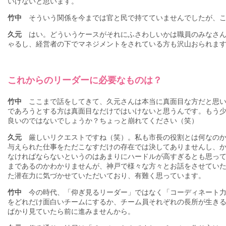
いけないと思います。
竹中
そういう関係を今までは官と民で持てていませんでしたが、こ
久元
はい。どういうケースがそれにふさわしいかは職員のみなさん
ゃるし、経営者の下でマネジメントをされている方も沢山おられま
これからのリーダーに必要なものは？
竹中
ここまで話をしてきて、久元さんは本当に真面目な方だと思いま
であろうとする方は真面目なだけではいけないと思うんです。もう
良いのではないでしょうか？ちょっと崩れてください（笑）
久元
厳しいリクエストですね（笑）。私も市長の役割とは何なのか
与えられた仕事をただこなすだけの存在では決してありませんし、
なければならないというのはあまりにハードルが高すぎるとも思っ
まであるのかわかりませんが、神戸で様々な方々とお話をさせてい
た潜在力に気づかせていただいており、有難く思っています。
竹中
今の時代、「仰ぎ見るリーダー」ではなく「コーディネート力
をどれだけ面白いチームにするか、チーム員それぞれの長所が生き
ばかり見ていたら前に進みませんから。