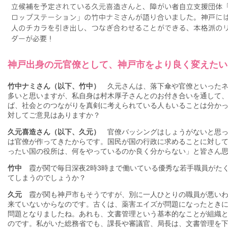
神戸出身の元官僚として、神戸市をより良く変えたい
竹中ナミさん（以下、竹中）
久元さんは、落下傘や官僚といったネ
多いと思いますが、私自身は村木厚子さんとのお付き合いを通して
ば、社会とのつながりを真剣に考えられている人もいることは分か
対してご意見はありますか？
久元喜造さん（以下、久元）
官僚バッシングはしょうがないと思っ
は官僚が作ってきたからです。国民が国の行政に求めることに対し
ったい国の役所は、何をやっているのか良く分からない」と皆さん
竹中
霞が関で毎日深夜2時3時まで働いている優秀な若手職員がた
てしまうのでしょうか？
久元
霞が関も神戸市もそうですが、別に一人ひとりの職員が悪いわ
来ていないからなのです。古くは、薬害エイズが問題になったとき
問題となりましたね。あれも、文書管理という基本的なことが組織
のです。私がいた総務省でも、課長や審議官、局長は、文書管理を