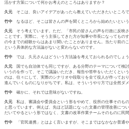
活かす方策について何かお考えのところはありますか？
久元
そこは、良いアイデアがあったら教えていただきたいところ
竹中
なるほど、そこは皆さんの声を聞くところから始めたいという
久元
そう考えています。ただ、「市民の皆さんの声を行政に反映さ
ことです。実際に、そう主張してきた方が知事や市長になってもの
の今までの経験からはあまり聞いたことがありません。当たり前の
という具体的な方法論がないと変わらないのです。
竹中
では、久元さんはどういう方法論を考えておられるのでしょ
久元
国でも自治体でも同じですが、ある分野のテーマについて検討
いうのを作って、そこで議論いただき、報告や答申をいただくとい
のは、往々にして、実際のシナリオや段取りを全て役人が作ってお
進んでいくものになりがちです。私は、そういうやり方では全然ダ
竹中
確かに、それでは意味がないですね。
久元
私は、審議会や委員会という形をやめて、役所の仕事そのもの
と思っています。例えば、先ほど話題になった文書の管理改善につ
だいてやるという形ではなく、文書の改革作業チームそのものに民
竹中
「官民連携」とはよく言いますが、そこまではなかなか普通や