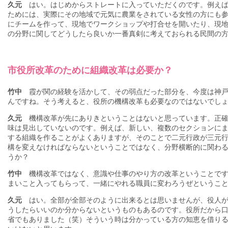
久元
はい。はじめからストレートに入っていただくのです。例えば
ためには、実際にその地域で元気に農業をされている女性の方にも
にチームを作って、現地でワークショップや打合せを開いたり、現
の分野に関してどうしたら良いか一番真剣に考えておられる民間の
市役所改革のために組織改革は必要か？
竹中
霞が関の経験を活かして、その弱点だった部分を、今度は神戸
んですね。そう考えると、役所の機構改革も必要なのではないでし
久元
機構改革が先にありきということはないと思っています。正確
味は見出していないのです。例えば、新しい、複数のセクションに
する組織を作ることがよくありますが、そのことで二元行政が三元
構を変えなければならないということではなく、分野横断的に関わ
うか？
竹中
機構改革ではなく、意識や仕事のやり方の改革ということです
まいこと入ってもらって、一緒にやれる職員に変わろうぜというこ
久元
はい。全部が全部そのように出来るとは思いませんが、役人が
うしたらいいのか分からないというものもあるのです。役所だから
省でもありました（笑）そういう時は分かっている方の知恵を借り