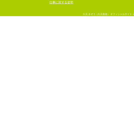
仕事に対する姿勢
久元 きぞう（久元喜造） オフィシャルサイト -神戸上昇気流- sinc