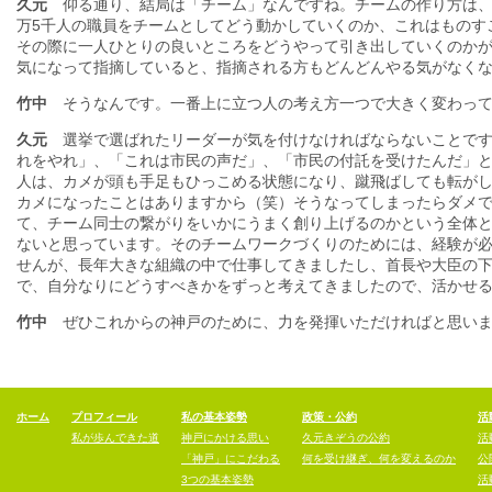
久元
仰る通り、結局は「チーム」なんですね。チームの作り方は、10人
万5千人の職員をチームとしてどう動かしていくのか、これはものす
その際に一人ひとりの良いところをどうやって引き出していくのか
気になって指摘していると、指摘される方もどんどんやる気がなく
竹中
そうなんです。一番上に立つ人の考え方一つで大きく変わって
久元
選挙で選ばれたリーダーが気を付けなければならないことです
れをやれ」、「これは市民の声だ」、「市民の付託を受けたんだ」
人は、カメが頭も手足もひっこめる状態になり、蹴飛ばしても転が
カメになったことはありますから（笑）そうなってしまったらダメ
て、チーム同士の繋がりをいかにうまく創り上げるのかという全体
ないと思っています。そのチームワークづくりのためには、経験が
せんが、長年大きな組織の中で仕事してきましたし、首長や大臣の
で、自分なりにどうすべきかをずっと考えてきましたので、活かせ
竹中
ぜひこれからの神戸のために、力を発揮いただければと思いま
ホーム
プロフィール
私の基本姿勢
政策・公約
活
私が歩んできた道
神戸にかける思い
久元きぞうの公約
活
「神戸」にこだわる
何を受け継ぎ、何を変えるのか
公
3つの基本姿勢
活