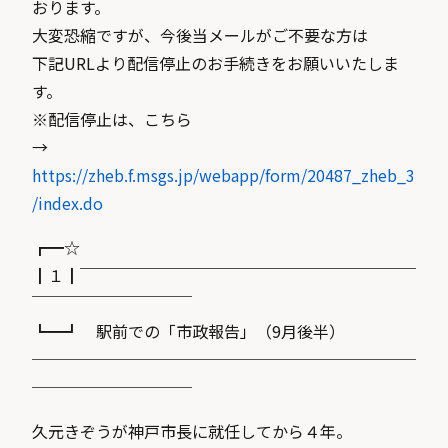
おります。
大変恐縮ですが、今後当メールがご不要な方は
下記URLより配信停止のお手続きをお願いいたしま
す。
※配信停止は、こちら
→
https://zheb.f.msgs.jp/webapp/form/20487_zheb_3
/index.do
┏━☆
┃１┃￣￣￣￣￣￣￣￣￣￣￣￣￣￣￣￣￣￣￣￣￣
￣￣￣￣￣￣￣￣￣￣
┗━┛ 駅前での「市政報告」（9月後半）
────────────────────────
──────────
久元きぞうが神戸市長に就任してから４年。