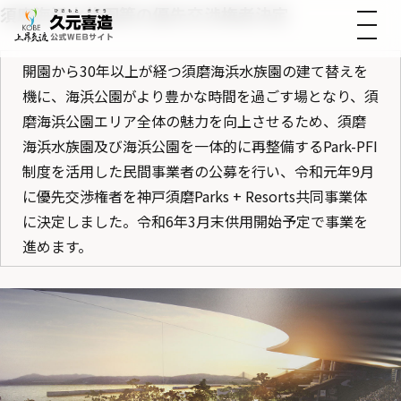
須磨海浜水族園等の優先交渉権者決定
開園から30年以上が経つ須磨海浜水族園の建て替えを
機に、海浜公園がより豊かな時間を過ごす場となり、須
磨海浜公園エリア全体の魅力を向上させるため、須磨
海浜水族園及び海浜公園を一体的に再整備するPark-PFI
制度を活用した民間事業者の公募を行い、令和元年9月
に優先交渉権者を神戸須磨Parks + Resorts共同事業体
に決定しました。令和6年3月末供用開始予定で事業を
進めます。