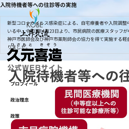
入院待機者等への往診等の実施
新型コロナウイルス感染症による、自宅療養者や入院調整
いる中、令和3年4月23日より、市民病院の医療スタッフ
神戸市医師会及び神戸市薬剤師会の協力を得て実施する軽
りました。
プロフィール
政治理念
政策